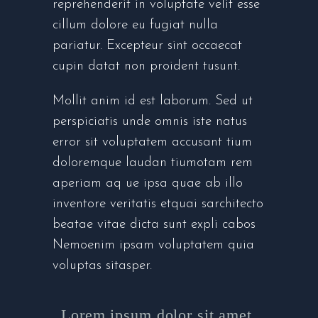
reprehenderit in voluptate velit esse
cillum dolore eu fugiat nulla
pariatur. Excepteur sint occaecat
cupin datat non proident tusunt.
Mollit anim id est laborum. Sed ut
perspiciatis unde omnis iste natus
error sit voluptatem accusant tium
doloremque laudan tiumotam rem
aperiam aq ue ipsa quae ab illo
inventore veritatis etquai sarchitecto
beatae vitae dicta sunt expli cabos
Nemoenim ipsam voluptatem quia
voluptas sitasper.
Lorem ipsum dolor sit amet,